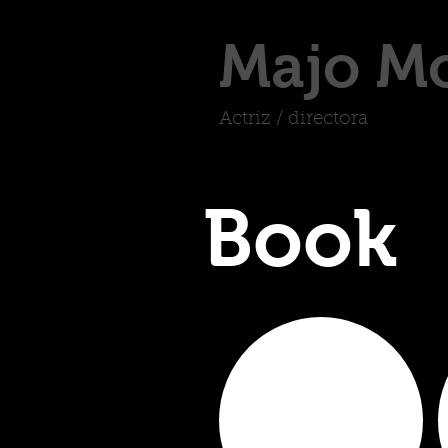
Majo M
Actriz / directora
Book